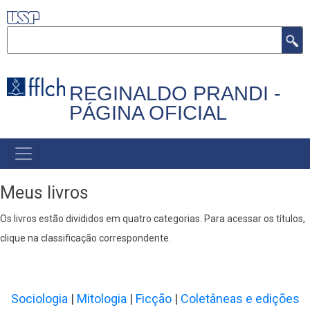
Pular
para
Buscar
o
conteúdo
principal
REGINALDO PRANDI -
PÁGINA OFICIAL
/PRINCIPAL
Meus livros
Os livros estão divididos em quatro categorias. Para acessar os títulos,
clique na classificação correspondente.
Sociologia
|
Mitologia
|
Ficção
|
Coletâneas
e edições