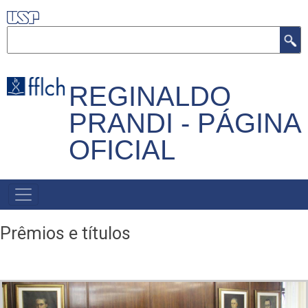
Pular
para
Buscar
o
conteúdo
principal
REGINALDO
PRANDI - PÁGINA
OFICIAL
/PRINCIPAL
Prêmios e títulos